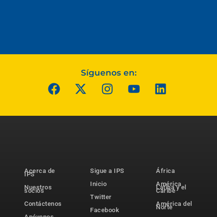
Síguenos en:
Acerca de
Sigue a IPS
África
IPS
Inicio
América
Nuestros
Latina y el
socios
Caribe
Twitter
Contáctenos
América del
Norte
Facebook
Apóyenos