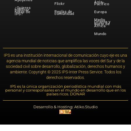
Asia-
Flickr
Pacífico
¿Quieres
publicar
Reglas de
notas de
Europa
comunidad
IPS?
Medio
Oriente y
Norte de
África
Mundo
IPS es una institución internacional de comunicación cuyo eje es una
agencia mundial de noticias que amplifica las voces del Sur y de la
sociedad civil sobre desarrollo, globalización, derechos humanos y
ambiente. Copyright © 2025 IPS-Inter Press Service. Todos los
derechos reservados.
IPS es la única organización periodística mundial con más
personal y corresponsales en el mundo en desarrollo que en los
países ricos. DONAR
Desarrollo & Hosting: Atiko.Studio