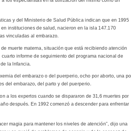
 a los especialistas en la utilización del mismo como un
sticas y del Ministerio de Salud Pública indican que en 1995
n en instituciones de salud, nacieron en la isla 147.170
as vinculadas al embarazo.
de muerte materna, situación que está recibiendo atención
el cuarto informe de seguimiento del programa nacional de
e la Infancia.
xemia del embarazo o del puerperio, ocho por aborto, una po
s del embarazo, del parto y del puerperio.
ron a los expertos cuando se dispararon de 31,6 muertes por
n año después. En 1992 comenzó a descender para enfrentar
cer magia para mantener los niveles de atención", dijo una