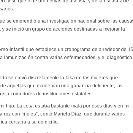
ero y se quejó de problemas de asepsia y de la escasez de
sarios.
que se emprendió una investigación nacional sobre las causa
a y se inició un grupo de acciones destinadas a mejorar la
rno-infantil que establece un cronograma de alrededor de 1
a inmunización contra varias enfermedades, y el diagnóstico
ndo se elevó discretamente la tasa de las mujeres que
e aquellas que mantenían una ganancia deficiente, las
os a comedores de instituciones estatales.
mi hijo. La cosa estaba bastante mala por esos días y en mi
roz con frijoles", contó Mariela Díaz, que durante varios
ca cercana a su domicilio.