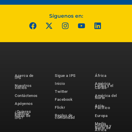
Síguenos en:
Acerca de
Sigue a IPS
África
IPS
Inicio
América
Nuestros
Latina y el
socios
Caribe
Twitter
Contáctenos
América del
Norte
Facebook
Apóyenos
Asia-
Flickr
Pacífico
¿Quieres
publicar
Reglas de
notas de
Europa
comunidad
IPS?
Medio
Oriente y
Norte de
África