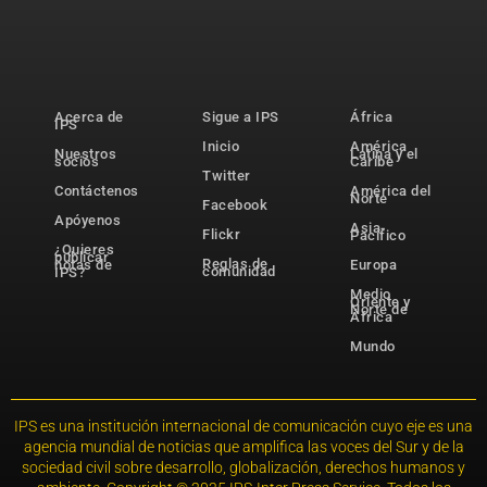
Acerca de
Sigue a IPS
África
IPS
Inicio
América
Nuestros
Latina y el
socios
Caribe
Twitter
Contáctenos
América del
Norte
Facebook
Apóyenos
Asia-
Flickr
Pacífico
¿Quieres
publicar
Reglas de
notas de
Europa
comunidad
IPS?
Medio
Oriente y
Norte de
África
Mundo
IPS es una institución internacional de comunicación cuyo eje es una
agencia mundial de noticias que amplifica las voces del Sur y de la
sociedad civil sobre desarrollo, globalización, derechos humanos y