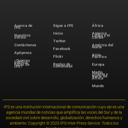
Acerca de
Sigue a IPS
África
IPS
Inicio
América
Nuestros
Latina y el
socios
Caribe
Twitter
Contáctenos
América del
Norte
Facebook
Apóyenos
Asia-
Flickr
Pacífico
¿Quieres
publicar
Reglas de
notas de
Europa
comunidad
IPS?
Medio
Oriente y
Norte de
África
Mundo
IPS es una institución internacional de comunicación cuyo eje es una
agencia mundial de noticias que amplifica las voces del Sur y de la
sociedad civil sobre desarrollo, globalización, derechos humanos y
ambiente. Copyright © 2025 IPS-Inter Press Service. Todos los