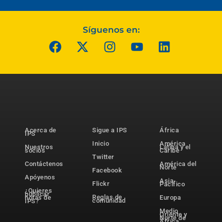
Síguenos en:
Acerca de
Sigue a IPS
África
IPS
Inicio
América
Nuestros
Latina y el
socios
Caribe
Twitter
Contáctenos
América del
Norte
Facebook
Apóyenos
Asia-
Flickr
Pacífico
¿Quieres
publicar
Reglas de
notas de
Europa
comunidad
IPS?
Medio
Oriente y
Norte de
África