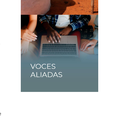
e
l
e