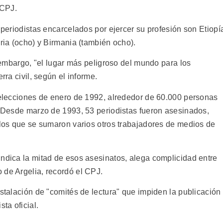
 CPJ.
e periodistas encarcelados por ejercer su profesión son Etiopí
eria (ocho) y Birmania (también ocho).
n embargo, "el lugar más peligroso del mundo para los
rra civil, según el informe.
s elecciones de enero de 1992, alrededor de 60.000 personas
a. Desde marzo de 1993, 53 periodistas fueron asesinados,
 los que se sumaron varios otros trabajadores de medios de
indica la mitad de esos asesinatos, alega complicidad entre
 de Argelia, recordó el CPJ.
nstalación de "comités de lectura" que impiden la publicación
ta oficial.