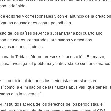
mpo indefinido.
 de editores y corresponsales y con el anuncio de la creació
izar las acusaciones contra periodistas.
resto de los países de Africa subsahariana por cuarto año
s son acusados, censurados, arrestados y detenidos
 acusaciones ni juicios.
emanario Tobia sufrieron arrestos sin acusación. En marzo,
 para investigar el problema y entrevistarse con funcionarios
e incondicional de todos los periodistas arrestados en
así como la eliminación de las fianzas abusivas "que tienen l
ivadas a la insolvencia".
r instruidos acerca de los derechos de los periodistas, el
crática y en materia de derechos humanos, según el CPJ.