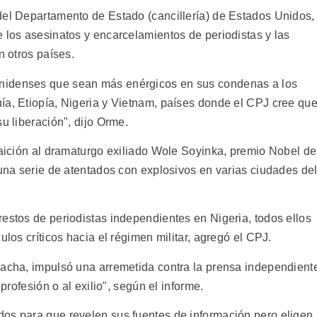
del Departamento de Estado (cancillería) de Estados Unidos,
 los asesinatos y encarcelamientos de periodistas y las
n otros países.
nidenses que sean más enérgicos en sus condenas a los
ía, Etiopía, Nigeria y Vietnam, países donde el CPJ cree qu
u liberación", dijo Orme.
raición al dramaturgo exiliado Wole Soyinka, premio Nobel de
 una serie de atentados con explosivos en varias ciudades de
estos de periodistas independientes en Nigeria, todos ellos
ulos críticos hacia el régimen militar, agregó el CPJ.
bacha, impulsó una arremetida contra la prensa independient
 profesión o al exilio", según el informe.
os para que revelen sus fuentes de información pero eligen,