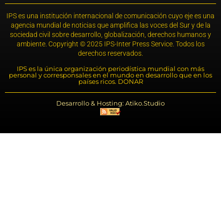
IPS es una institución internacional de comunicación cuyo eje es una
agencia mundial de noticias que amplifica las voces del Sur y de la
sociedad civil sobre desarrollo, globalización, derechos humanos y
ambiente. Copyright © 2025 IPS-Inter Press Service. Todos los
derechos reservados.
IPS es la única organización periodística mundial con más
personal y corresponsales en el mundo en desarrollo que en los
países ricos. DONAR
Desarrollo & Hosting: Atiko.Studio