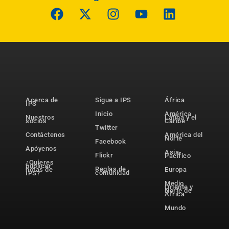
Acerca de
Sigue a IPS
África
IPS
Inicio
América
Nuestros
Latina y el
socios
Caribe
Twitter
Contáctenos
América del
Norte
Facebook
Apóyenos
Asia-
Flickr
Pacífico
¿Quieres
publicar
Reglas de
notas de
Europa
comunidad
IPS?
Medio
Oriente y
Norte de
África
Mundo