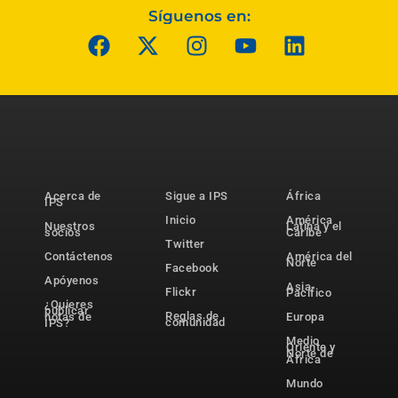
Síguenos en:
Acerca de
Sigue a IPS
África
IPS
Inicio
América
Nuestros
Latina y el
socios
Caribe
Twitter
Contáctenos
América del
Norte
Facebook
Apóyenos
Asia-
Flickr
Pacífico
¿Quieres
publicar
Reglas de
notas de
Europa
comunidad
IPS?
Medio
Oriente y
Norte de
África
Mundo