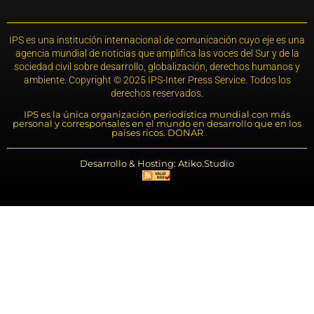
IPS es una institución internacional de comunicación cuyo eje es una
agencia mundial de noticias que amplifica las voces del Sur y de la
sociedad civil sobre desarrollo, globalización, derechos humanos y
ambiente. Copyright © 2025 IPS-Inter Press Service. Todos los
derechos reservados.
IPS es la única organización periodística mundial con más
personal y corresponsales en el mundo en desarrollo que en los
países ricos. DONAR
Desarrollo & Hosting: Atiko.Studio