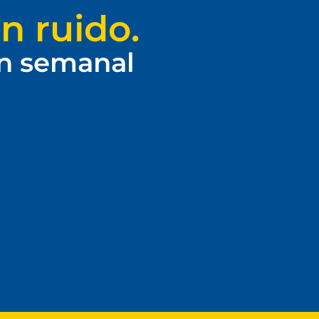
n ruido.
ín semanal