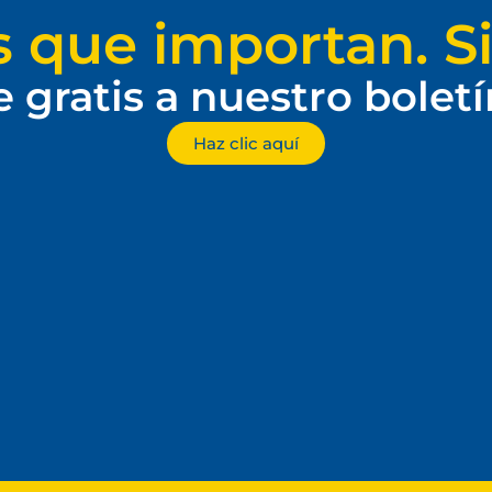
s que importan. Si
e gratis a nuestro bolet
Haz clic aquí