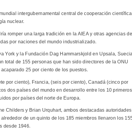
mundial intergubernamental central de cooperación científica
gía nuclear.
ía romper una larga tradición en la AIEA y otras agencias d
idas por naciones del mundo industrializado.
va York y la Fundación Dag Hammarskjold en Upsala, Suecia
un total de 155 personas que han sido directores de la ONU
acaparado 25 por ciento de los puestos.
e por ciento), Francia, (seis por ciento), Canadá (cinco por
nicos dos países del mundo en desarrollo entre los 10 primeros
eguidos por países del norte de Europa.
kine Childers y Brian Urquhart, ambos destacadas autoridades
alrededor de un quinto de los 185 miembros llenaron los 15
es desde 1946.