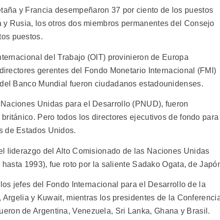
taña y Francia desempeñaron 37 por ciento de los puestos
a y Rusia, los otros dos miembros permanentes del Consejo
tos puestos.
nternacional del Trabajo (OIT) provinieron de Europa
 directores gerentes del Fondo Monetario Internacional (FMI)
e del Banco Mundial fueron ciudadanos estadounidenses.
 Naciones Unidas para el Desarrollo (PNUD), fueron
ritánico. Pero todos los directores ejecutivos de fondo para
s de Estados Unidos.
el liderazgo del Alto Comisionado de las Naciones Unidas
s hasta 1993), fue roto por la saliente Sadako Ogata, de Japó
los jefes del Fondo Internacional para el Desarrollo de la
, Argelia y Kuwait, mientras los presidentes de la Conferenci
eron de Argentina, Venezuela, Sri Lanka, Ghana y Brasil.