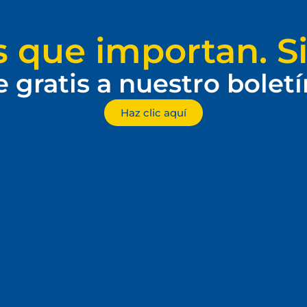
s que importan. Si
e gratis a nuestro bolet
Haz clic aquí