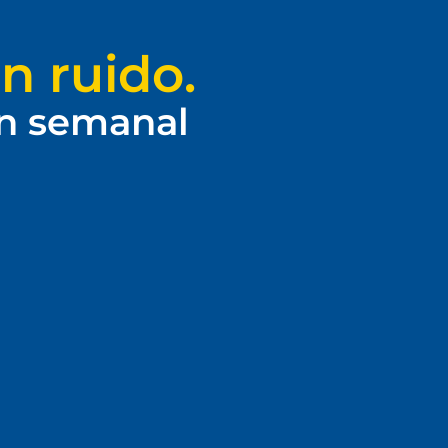
n ruido.
ín semanal