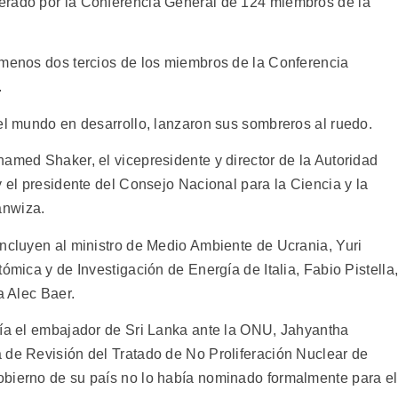
erado por la Conferencia General de 124 miembros de la
 menos dos tercios de los miembros de la Conferencia
.
del mundo en desarrollo, lanzaron sus sombreros al ruedo.
amed Shaker, el vicepresidente y director de la Autoridad
y el presidente del Consejo Nacional para la Ciencia y la
anwiza.
incluyen al ministro de Medio Ambiente de Ucrania, Yuri
ómica y de Investigación de Energía de Italia, Fabio Pistella
a Alec Baer.
ría el embajador de Sri Lanka ante la ONU, Jahyantha
 de Revisión del Tratado de No Proliferación Nuclear de
obierno de su país no lo había nominado formalmente para el