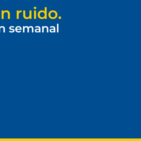
n ruido.
ín semanal