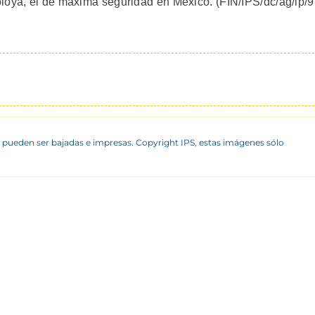
loya, el de máxima seguridad en México. (FIN/IPS/dc/ag/ip/
 pueden ser bajadas e impresas. Copyright IPS, estas imágenes sólo