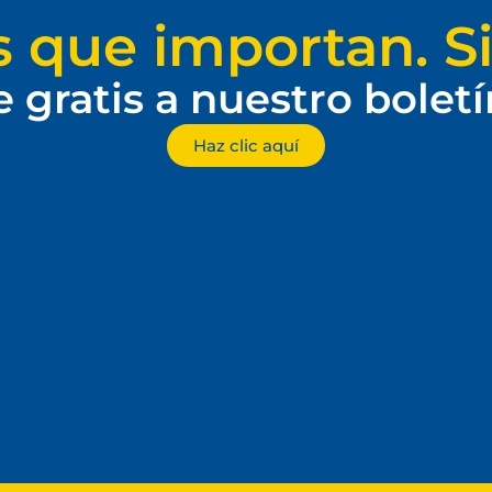
s que importan. Si
e gratis a nuestro bolet
Haz clic aquí