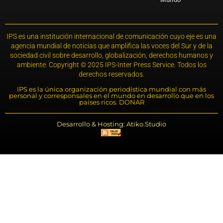
IPS es una institución internacional de comunicación cuyo eje es una
agencia mundial de noticias que amplifica las voces del Sur y de la
sociedad civil sobre desarrollo, globalización, derechos humanos y
ambiente. Copyright © 2025 IPS-Inter Press Service. Todos los
derechos reservados.
IPS es la única organización periodística mundial con más
personal y corresponsales en el mundo en desarrollo que en los
países ricos. DONAR
Desarrollo & Hosting: Atiko.Studio