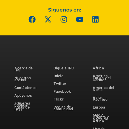
Síguenos en:
Acerca de
Sigue a IPS
África
IPS
Inicio
América
Nuestros
Latina y el
socios
Caribe
Twitter
Contáctenos
América del
Norte
Facebook
Apóyenos
Asia-
Flickr
Pacífico
¿Quieres
publicar
Reglas de
notas de
Europa
comunidad
IPS?
Medio
Oriente y
Norte de
África
Mundo