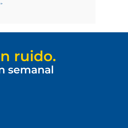
>>
n ruido.
ín semanal