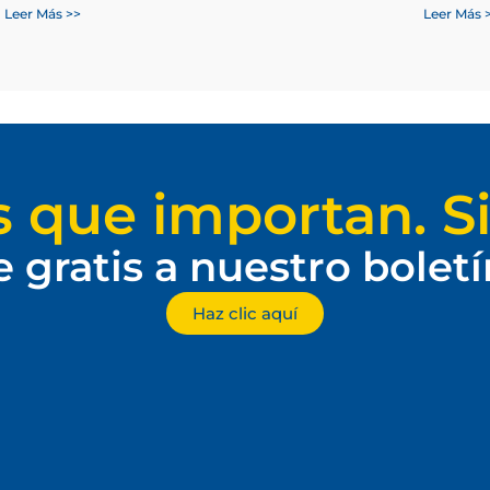
Leer Más >>
Leer Más 
s que importan. Si
e gratis a nuestro bolet
Haz clic aquí