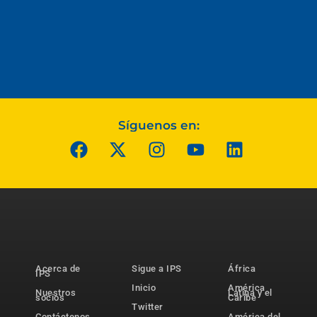
Síguenos en:
Acerca de
Sigue a IPS
África
IPS
Inicio
América
Nuestros
Latina y el
socios
Caribe
Twitter
Contáctenos
América del