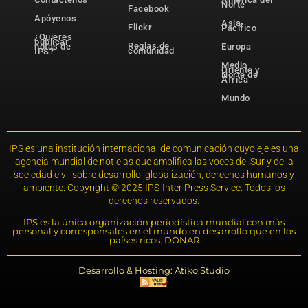
Norte
Facebook
Apóyenos
Asia-
Flickr
Pacífico
¿Quieres
publicar
Reglas de
notas de
Europa
comunidad
IPS?
Medio
Oriente y
Norte de
África
Mundo
IPS es una institución internacional de comunicación cuyo eje es una
agencia mundial de noticias que amplifica las voces del Sur y de la
sociedad civil sobre desarrollo, globalización, derechos humanos y
ambiente. Copyright © 2025 IPS-Inter Press Service. Todos los
derechos reservados.
IPS es la única organización periodística mundial con más
personal y corresponsales en el mundo en desarrollo que en los
países ricos. DONAR
Desarrollo & Hosting: Atiko.Studio