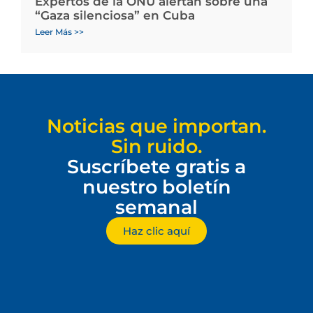
Expertos de la ONU alertan sobre una
“Gaza silenciosa” en Cuba
Leer Más >>
Noticias que importan.
Sin ruido.
Suscríbete gratis a
nuestro boletín
semanal
Haz clic aquí