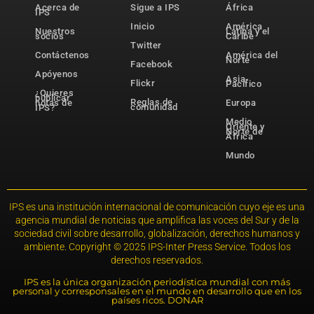
Acerca de
Sigue a IPS
África
IPS
Inicio
América
Nuestros
Latina y el
socios
Caribe
Twitter
Contáctenos
América del
Norte
Facebook
Apóyenos
Asia-
Flickr
Pacífico
¿Quieres
publicar
Reglas de
notas de
Europa
comunidad
IPS?
Medio
Oriente y
Norte de
África
Mundo
IPS es una institución internacional de comunicación cuyo eje es una
agencia mundial de noticias que amplifica las voces del Sur y de la
sociedad civil sobre desarrollo, globalización, derechos humanos y
ambiente. Copyright © 2025 IPS-Inter Press Service. Todos los
derechos reservados.
IPS es la única organización periodística mundial con más
personal y corresponsales en el mundo en desarrollo que en los
países ricos. DONAR