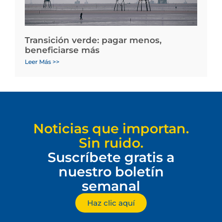
Transición verde: pagar menos,
beneficiarse más
Leer Más >>
Noticias que importan.
Sin ruido.
Suscríbete gratis a
nuestro boletín
semanal
Haz clic aquí