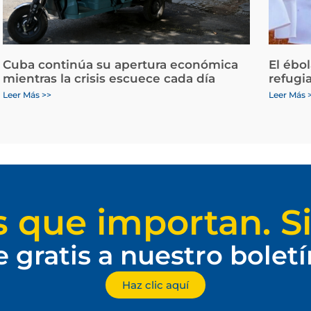
Cuba continúa su apertura económica
El ébo
mientras la crisis escuece cada día
refugi
Leer Más >>
Leer Más 
s que importan. Si
e gratis a nuestro bolet
Haz clic aquí