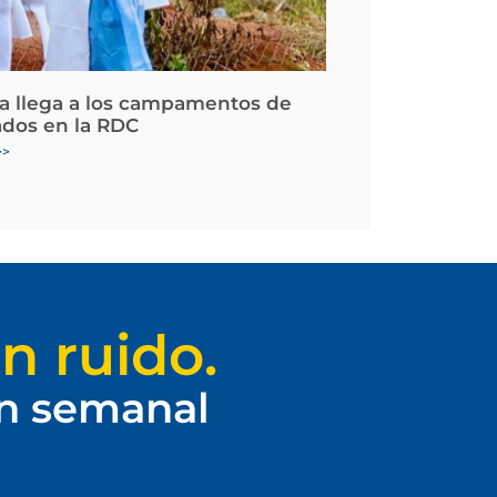
la llega a los campamentos de
ados en la RDC
>>
n ruido.
ín semanal