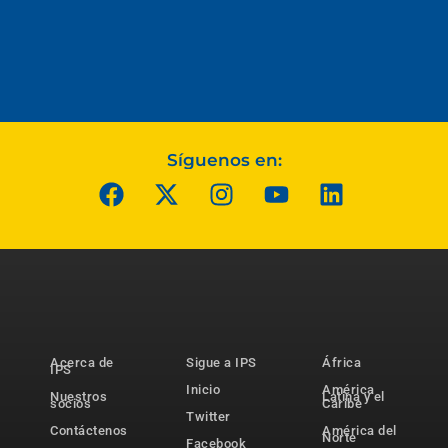
Síguenos en:
Acerca de
Sigue a IPS
África
IPS
Inicio
América
Nuestros
Latina y el
socios
Caribe
Twitter
Contáctenos
América del
Norte
Facebook