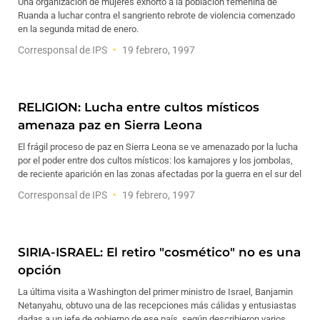
Una organización de mujeres exhortó a la población femenina de
Ruanda a luchar contra el sangriento rebrote de violencia comenzado
en la segunda mitad de enero.
Corresponsal de IPS
19 febrero, 1997
RELIGION: Lucha entre cultos místicos
amenaza paz en Sierra Leona
El frágil proceso de paz en Sierra Leona se ve amenazado por la lucha
por el poder entre dos cultos místicos: los kamajores y los jombolas,
de reciente aparición en las zonas afectadas por la guerra en el sur del
Corresponsal de IPS
19 febrero, 1997
SIRIA-ISRAEL: El retiro "cosmético" no es una
opción
La última visita a Washington del primer ministro de Israel, Banjamin
Netanyahu, obtuvo una de las recepciones más cálidas y entusiastas
dadas a un jefe de gobierno de ese país, según describieron varios