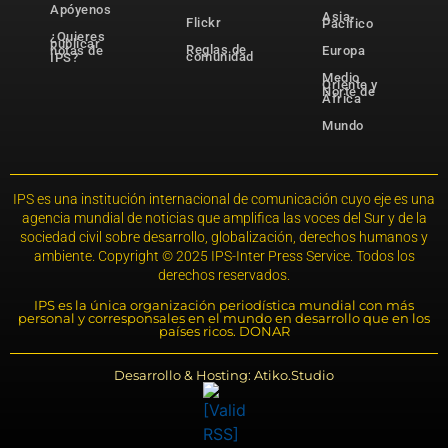
Apóyenos
Asia-
Flickr
Pacífico
¿Quieres
publicar
Reglas de
notas de
Europa
comunidad
IPS?
Medio
Oriente y
Norte de
África
Mundo
IPS es una institución internacional de comunicación cuyo eje es una
agencia mundial de noticias que amplifica las voces del Sur y de la
sociedad civil sobre desarrollo, globalización, derechos humanos y
ambiente. Copyright © 2025 IPS-Inter Press Service. Todos los
derechos reservados.
IPS es la única organización periodística mundial con más
personal y corresponsales en el mundo en desarrollo que en los
países ricos. DONAR
Desarrollo & Hosting: Atiko.Studio