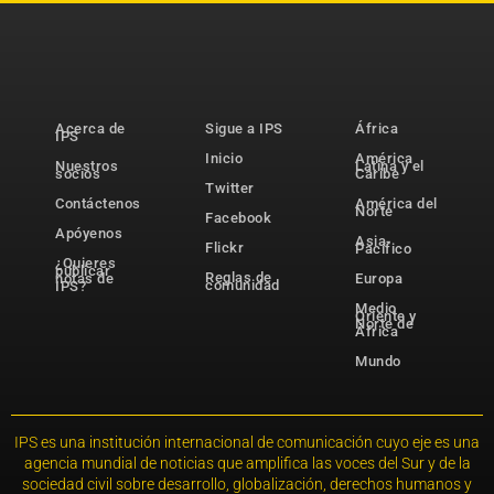
Acerca de
Sigue a IPS
África
IPS
Inicio
América
Nuestros
Latina y el
socios
Caribe
Twitter
Contáctenos
América del
Norte
Facebook
Apóyenos
Asia-
Flickr
Pacífico
¿Quieres
publicar
Reglas de
notas de
Europa
comunidad
IPS?
Medio
Oriente y
Norte de
África
Mundo
IPS es una institución internacional de comunicación cuyo eje es una
agencia mundial de noticias que amplifica las voces del Sur y de la
sociedad civil sobre desarrollo, globalización, derechos humanos y