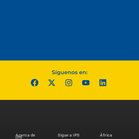
Síguenos en:
Acerca de
Sigue a IPS
África
IPS