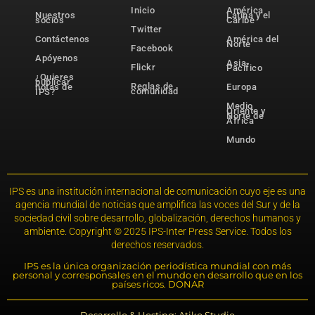
Inicio
América
Nuestros
Latina y el
socios
Caribe
Twitter
Contáctenos
América del
Norte
Facebook
Apóyenos
Asia-
Flickr
Pacífico
¿Quieres
publicar
Reglas de
notas de
Europa
comunidad
IPS?
Medio
Oriente y
Norte de
África
Mundo
IPS es una institución internacional de comunicación cuyo eje es una
agencia mundial de noticias que amplifica las voces del Sur y de la
sociedad civil sobre desarrollo, globalización, derechos humanos y
ambiente. Copyright © 2025 IPS-Inter Press Service. Todos los
derechos reservados.
IPS es la única organización periodística mundial con más
personal y corresponsales en el mundo en desarrollo que en los
países ricos. DONAR