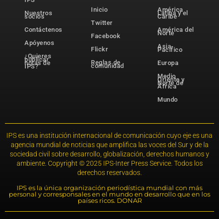
Inicio
América
Nuestros
Latina y el
socios
Caribe
Twitter
Contáctenos
América del
Norte
Facebook
Apóyenos
Asia-
Flickr
Pacífico
¿Quieres
publicar
Reglas de
notas de
Europa
comunidad
IPS?
Medio
Oriente y
Norte de
África
Mundo
IPS es una institución internacional de comunicación cuyo eje es una
agencia mundial de noticias que amplifica las voces del Sur y de la
sociedad civil sobre desarrollo, globalización, derechos humanos y
ambiente. Copyright © 2025 IPS-Inter Press Service. Todos los
derechos reservados.
IPS es la única organización periodística mundial con más
personal y corresponsales en el mundo en desarrollo que en los
países ricos. DONAR