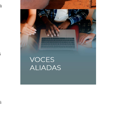
a
s
s