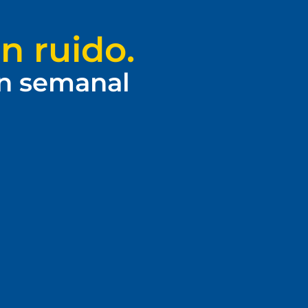
n ruido.
ín semanal