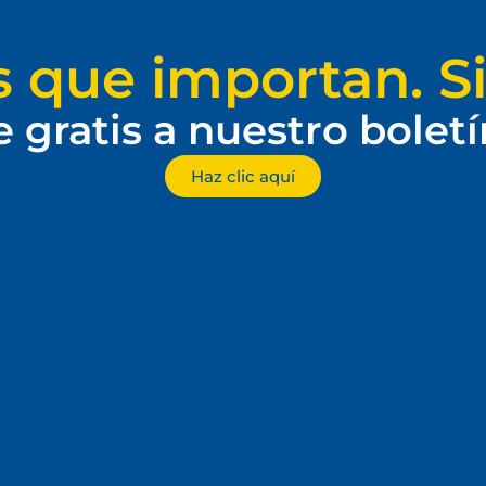
s que importan. Si
e gratis a nuestro bolet
Haz clic aquí