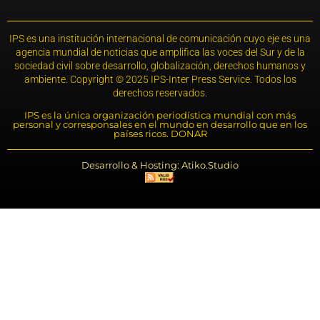
IPS es una institución internacional de comunicación cuyo eje es una
agencia mundial de noticias que amplifica las voces del Sur y de la
sociedad civil sobre desarrollo, globalización, derechos humanos y
ambiente. Copyright © 2025 IPS-Inter Press Service. Todos los
derechos reservados.
IPS es la única organización periodística mundial con más
personal y corresponsales en el mundo en desarrollo que en los
países ricos. DONAR
Desarrollo & Hosting: Atiko.Studio