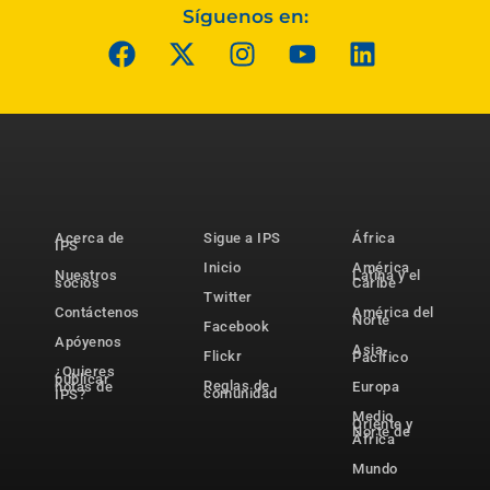
Síguenos en:
Acerca de
Sigue a IPS
África
IPS
Inicio
América
Nuestros
Latina y el
socios
Caribe
Twitter
Contáctenos
América del
Norte
Facebook
Apóyenos
Asia-
Flickr
Pacífico
¿Quieres
publicar
Reglas de
notas de
Europa
comunidad
IPS?
Medio
Oriente y
Norte de
África
Mundo