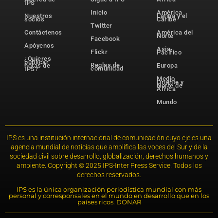
IPS
Inicio
América
Nuestros
Latina y el
socios
Caribe
Twitter
Contáctenos
América del
Norte
Facebook
Apóyenos
Asia-
Flickr
Pacífico
¿Quieres
publicar
Reglas de
notas de
Europa
comunidad
IPS?
Medio
Oriente y
Norte de
África
Mundo
IPS es una institución internacional de comunicación cuyo eje es una
agencia mundial de noticias que amplifica las voces del Sur y de la
sociedad civil sobre desarrollo, globalización, derechos humanos y
ambiente. Copyright © 2025 IPS-Inter Press Service. Todos los
derechos reservados.
IPS es la única organización periodística mundial con más
personal y corresponsales en el mundo en desarrollo que en los
países ricos. DONAR