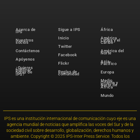
Acerca de
Sigue a IPS
África
IPS
Inicio
América
Nuestros
Latina y el
socios
Caribe
Twitter
Contáctenos
América del
Norte
Facebook
Apóyenos
Asia-
Flickr
Pacífico
¿Quieres
publicar
Reglas de
notas de
Europa
comunidad
IPS?
Medio
Oriente y
Norte de
África
Mundo
IPS es una institución internacional de comunicación cuyo eje es una
agencia mundial de noticias que amplifica las voces del Sur y de la
sociedad civil sobre desarrollo, globalización, derechos humanos y
ambiente. Copyright © 2025 IPS-Inter Press Service. Todos los