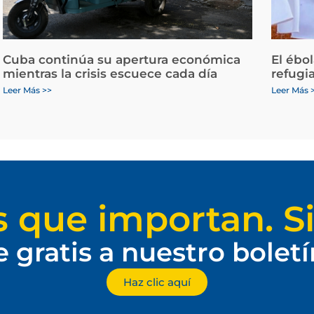
Cuba continúa su apertura económica
El ébo
mientras la crisis escuece cada día
refugi
Leer Más >>
Leer Más 
s que importan. Si
e gratis a nuestro bolet
Haz clic aquí