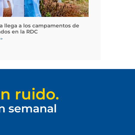
la llega a los campamentos de
ados en la RDC
>>
n ruido.
ín semanal