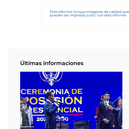
Este informe incluye imágenes de calidad que
pueden ser impresas junto con este informe
Últimas informaciones