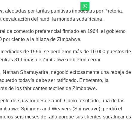
 afectadas por tarifas punitivas impuestas por Pretoria,
la devaluación del rand, la moneda sudafricana.
al de comercio preferencial firmado en 1964, el gobierno
 por ciento a la hilaza de Zimbabwe.
 y mediados de 1996, se perdieron más de 10.000 puestos de
 mientras 31 firmas de Zimbabwe debieron cerrar.
, Nathan Shamuyarira, negoció exitosamente una rebaja de
 acuerdo todavía debe ser ratificado. Entretanto, la
res de los fabricantes textiles de Zimbabwe.
iento de su valor desde abril. Como resultado, una de las
, Zimbabwe Spinners and Weavers (Spinweave), perdió el
imeros seis meses del año porque sus clientes sudafricanos