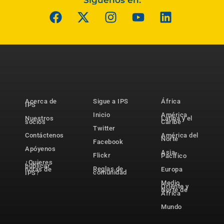
Síguenos en:
Acerca de
Sigue a IPS
África
IPS
Inicio
América
Nuestros
Latina y el
socios
Caribe
Twitter
Contáctenos
América del
Norte
Facebook
Apóyenos
Asia-
Flickr
Pacífico
¿Quieres
publicar
Reglas de
notas de
Europa
comunidad
IPS?
Medio
Oriente y
Norte de
África
Mundo