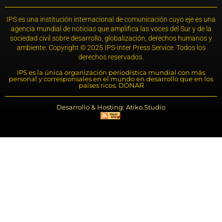
IPS es una institución internacional de comunicación cuyo eje es una
agencia mundial de noticias que amplifica las voces del Sur y de la
sociedad civil sobre desarrollo, globalización, derechos humanos y
ambiente. Copyright © 2025 IPS-Inter Press Service. Todos los
derechos reservados.
IPS es la única organización periodística mundial con más
personal y corresponsales en el mundo en desarrollo que en los
países ricos. DONAR
Desarrollo & Hosting: Atiko.Studio