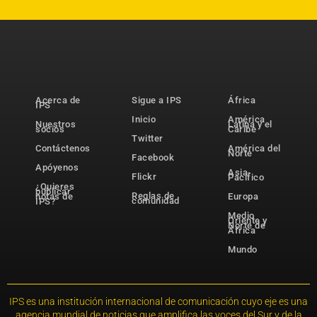
Acerca de
Sigue a IPS
África
IPS
Inicio
América
Nuestros
Latina y el
socios
Caribe
Twitter
Contáctenos
América del
Norte
Facebook
Apóyenos
Asia-
Flickr
Pacífico
¿Quieres
publicar
Reglas de
notas de
Europa
comunidad
IPS?
Medio
Oriente y
Norte de
África
Mundo
IPS es una institución internacional de comunicación cuyo eje es una
agencia mundial de noticias que amplifica las voces del Sur y de la