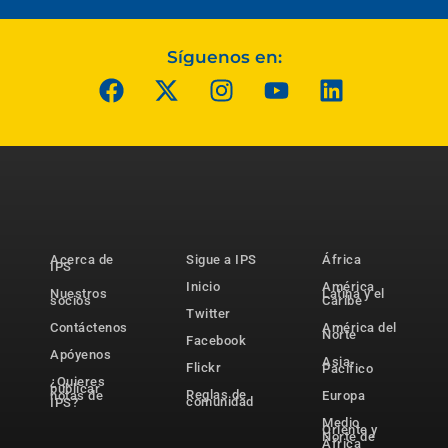
Síguenos en:
Acerca de
Sigue a IPS
África
IPS
Inicio
América
Nuestros
Latina y el
socios
Caribe
Twitter
Contáctenos
América del
Norte
Facebook
Apóyenos
Asia-
Flickr
Pacífico
¿Quieres
publicar
Reglas de
notas de
Europa
comunidad
IPS?
Medio
Oriente y
Norte de
África