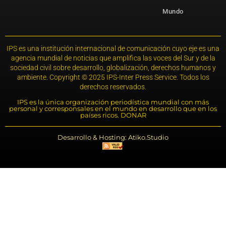
Mundo
IPS es una institución internacional de comunicación cuyo eje es una
agencia mundial de noticias que amplifica las voces del Sur y de la
sociedad civil sobre desarrollo, globalización, derechos humanos y
ambiente. Copyright © 2025 IPS-Inter Press Service. Todos los
derechos reservados.
IPS es la única organización periodística mundial con más
personal y corresponsales en el mundo en desarrollo que en los
países ricos. DONAR
Desarrollo & Hosting: Atiko.Studio