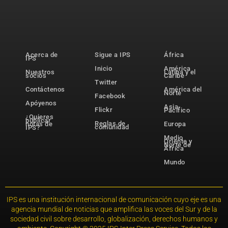
Acerca de
Sigue a IPS
África
IPS
Inicio
América
Nuestros
Latina y el
socios
Caribe
Twitter
Contáctenos
América del
Norte
Facebook
Apóyenos
Asia-
Flickr
Pacífico
¿Quieres
publicar
Reglas de
notas de
Europa
comunidad
IPS?
Medio
Oriente y
Norte de
África
Mundo
IPS es una institución internacional de comunicación cuyo eje es una
agencia mundial de noticias que amplifica las voces del Sur y de la
sociedad civil sobre desarrollo, globalización, derechos humanos y