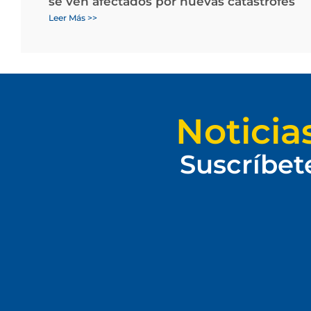
se ven afectados por nuevas catástrofes
Leer Más >>
Noticia
Suscríbet