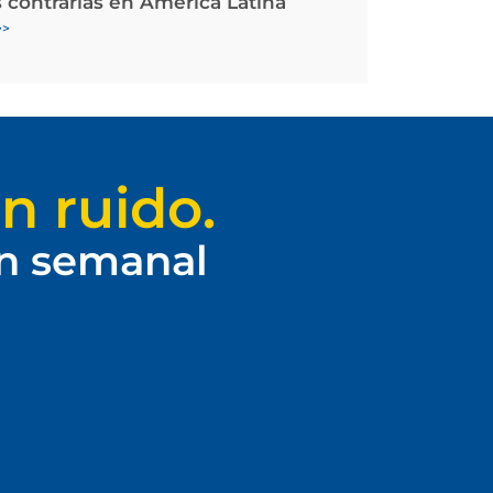
 contrarias en América Latina
>>
n ruido.
ín semanal