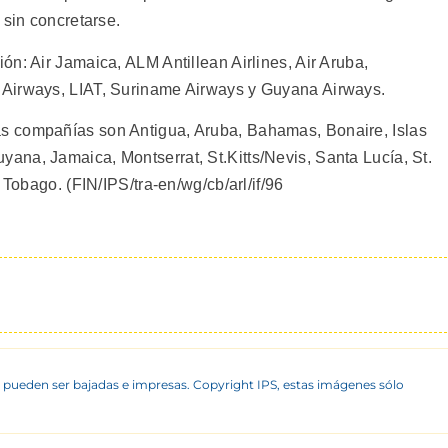
 sin concretarse.
n: Air Jamaica, ALM Antillean Airlines, Air Aruba,
 Airways, LIAT, Suriname Airways y Guyana Airways.
s compañías son Antigua, Aruba, Bahamas, Bonaire, Islas
na, Jamaica, Montserrat, St.Kitts/Nevis, Santa Lucía, St.
 Tobago. (FIN/IPS/tra-en/wg/cb/arl/if/96
 pueden ser bajadas e impresas. Copyright IPS, estas imágenes sólo