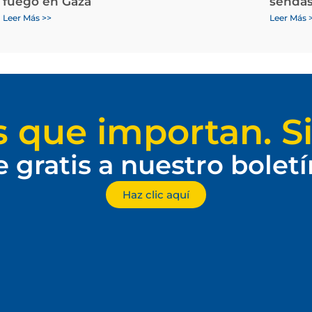
fuego en Gaza
sendas
Leer Más >>
Leer Más 
s que importan. Si
e gratis a nuestro bolet
Haz clic aquí