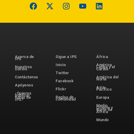
Acerca de
Sigue a IPS
África
IPS
Inicio
América
Nuestros
Latina y el
socios
Caribe
Twitter
Contáctenos
América del
Norte
Facebook
Apóyenos
Asia-
Flickr
Pacífico
¿Quieres
publicar
Reglas de
notas de
Europa
comunidad
IPS?
Medio
Oriente y
Norte de
África
Mundo