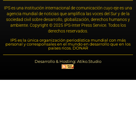
IPS es una institución internacional de comunicación cuyo eje es una
agencia mundial de noticias que amplifica las voces del Sur y de la
sociedad civil sobre desarrollo, globalización, derechos humanos y
ambiente. Copyright © 2025 IPS-Inter Press Service. Todos los
derechos reservados.
IPS es la única organización periodística mundial con más
personal y corresponsales en el mundo en desarrollo que en los
países ricos. DONAR
Desarrollo & Hosting: Atiko.Studio