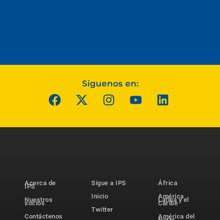
Síguenos en:
Acerca de
Sigue a IPS
África
IPS
Inicio
América
Nuestros
Latina y el
socios
Caribe
Twitter
Contáctenos
América del
Norte