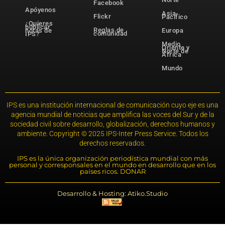
Facebook
Apóyenos
Asia-
Flickr
Pacífico
¿Quieres
publicar
Reglas de
notas de
Europa
comunidad
IPS?
Medio
Oriente y
Norte de
África
Mundo
IPS es una institución internacional de comunicación cuyo eje es una
agencia mundial de noticias que amplifica las voces del Sur y de la
sociedad civil sobre desarrollo, globalización, derechos humanos y
ambiente. Copyright © 2025 IPS-Inter Press Service. Todos los
derechos reservados.
IPS es la única organización periodística mundial con más
personal y corresponsales en el mundo en desarrollo que en los
países ricos. DONAR
Desarrollo & Hosting: Atiko.Studio