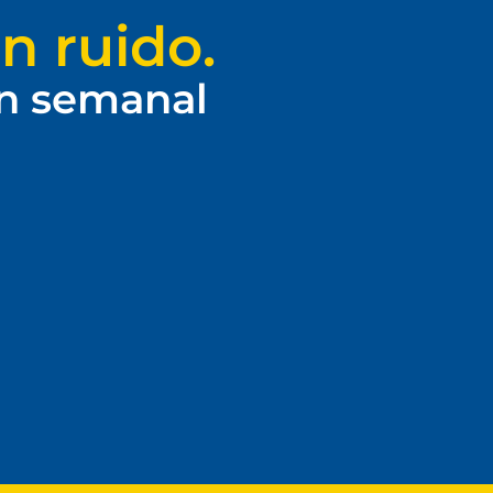
n ruido.
ín semanal