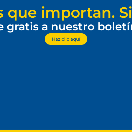
s que importan. Si
e gratis a nuestro bolet
Haz clic aquí