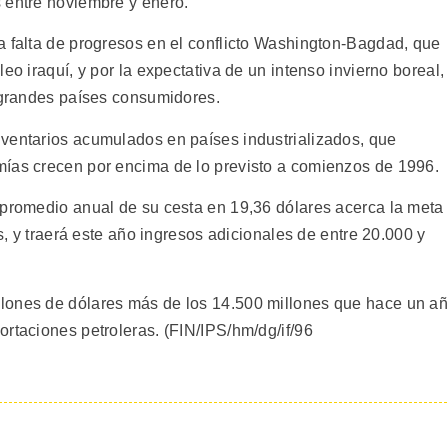
 entre noviembre y enero.
a falta de progresos en el conflicto Washington-Bagdad, que
eo iraquí, y por la expectativa de un intenso invierno boreal,
s grandes países consumidores.
ventarios acumulados en países industrializados, que
mías crecen por encima de lo previsto a comienzos de 1996.
 promedio anual de su cesta en 19,36 dólares acerca la meta
es, y traerá este año ingresos adicionales de entre 20.000 y
lones de dólares más de los 14.500 millones que hace un a
rtaciones petroleras. (FIN/IPS/hm/dg/if/96