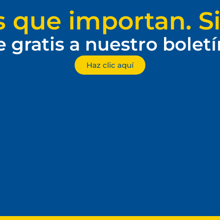
s que importan. Si
e gratis a nuestro bolet
Haz clic aquí