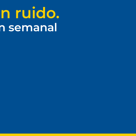
n ruido.
ín semanal