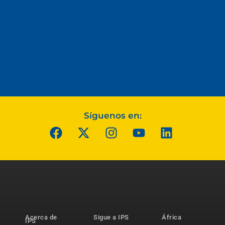
Síguenos en:
Acerca de
Sigue a IPS
África
IPS