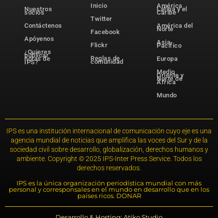
Inicio
América
Nuestros
Latina y el
socios
Caribe
Twitter
Contáctenos
América del
Norte
Facebook
Apóyenos
Asia-
Flickr
Pacífico
¿Quieres
publicar
Reglas de
notas de
Europa
comunidad
IPS?
Medio
Oriente y
Norte de
África
Mundo
IPS es una institución internacional de comunicación cuyo eje es una
agencia mundial de noticias que amplifica las voces del Sur y de la
sociedad civil sobre desarrollo, globalización, derechos humanos y
ambiente. Copyright © 2025 IPS-Inter Press Service. Todos los
derechos reservados.
IPS es la única organización periodística mundial con más
personal y corresponsales en el mundo en desarrollo que en los
países ricos. DONAR
Desarrollo & Hosting: Atiko.Studio