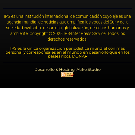
IPS es una institución internacional de comunicación cuyo eje es una
agencia mundial de noticias que amplifica las voces del Sur y de la
sociedad civil sobre desarrollo, globalización, derechos humanos y
ambiente. Copyright © 2025 IPS-Inter Press Service. Todos los
derechos reservados.
IPS es la única organización periodística mundial con más
personal y corresponsales en el mundo en desarrollo que en los
países ricos. DONAR
Desarrollo & Hosting: Atiko.Studio