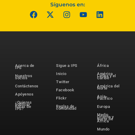
Síguenos en:
Acerca de
Sigue a IPS
África
IPS
Inicio
América
Nuestros
Latina y el
socios
Caribe
Twitter
Contáctenos
América del
Norte
Facebook
Apóyenos
Asia-
Flickr
Pacífico
¿Quieres
publicar
Reglas de
notas de
Europa
comunidad
IPS?
Medio
Oriente y
Norte de
África
Mundo