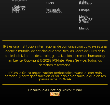
Asia-
Flickr
Pacífico
¿Quieres
publicar
Reglas de
notas de
Europa
comunidad
IPS?
Medio
Oriente y
Norte de
África
Mundo
IPS es una institución internacional de comunicación cuyo eje es una
agencia mundial de noticias que amplifica las voces del Sur y de la
sociedad civil sobre desarrollo, globalización, derechos humanos y
ambiente. Copyright © 2025 IPS-Inter Press Service. Todos los
derechos reservados.
IPS es la única organización periodística mundial con más
personal y corresponsales en el mundo en desarrollo que en los
países ricos. DONAR
Desarrollo & Hosting: Atiko.Studio