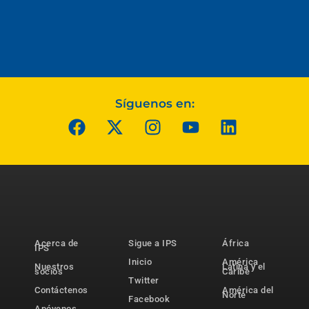
Síguenos en:
Acerca de
Sigue a IPS
África
IPS
Inicio
América
Nuestros
Latina y el
socios
Caribe
Twitter
Contáctenos
América del
Norte
Facebook
Apóyenos