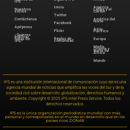
IPS
Inicio
América
Nuestros
Latina y el
socios
Caribe
Twitter
Contáctenos
América del
Norte
Facebook
Apóyenos
Asia-
Flickr
Pacífico
¿Quieres
publicar
Reglas de
notas de
Europa
comunidad
IPS?
Medio
Oriente y
Norte de
África
Mundo
IPS es una institución internacional de comunicación cuyo eje es una
agencia mundial de noticias que amplifica las voces del Sur y de la
sociedad civil sobre desarrollo, globalización, derechos humanos y
ambiente. Copyright © 2025 IPS-Inter Press Service. Todos los
derechos reservados.
IPS es la única organización periodística mundial con más
personal y corresponsales en el mundo en desarrollo que en los
países ricos. DONAR