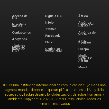
Acerca de
Sigue a IPS
África
IPS
Inicio
América
Nuestros
Latina y el
socios
Caribe
Twitter
Contáctenos
América del
Norte
Facebook
Apóyenos
Asia-
Flickr
Pacífico
¿Quieres
publicar
Reglas de
notas de
Europa
comunidad
IPS?
Medio
Oriente y
Norte de
África
Mundo
IPS es una institución internacional de comunicación cuyo eje es una
agencia mundial de noticias que amplifica las voces del Sur y de la
sociedad civil sobre desarrollo, globalización, derechos humanos y
ambiente. Copyright © 2025 IPS-Inter Press Service. Todos los
derechos reservados.