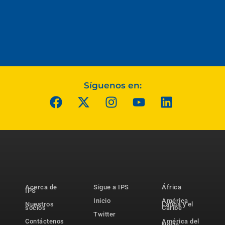
Síguenos en:
Acerca de
Sigue a IPS
África
IPS
Inicio
América
Nuestros
Latina y el
socios
Caribe
Twitter
Contáctenos
América del
Norte