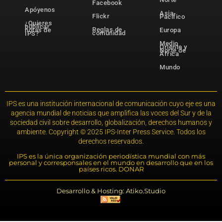
Facebook
Apóyenos
Asia-
Flickr
Pacífico
¿Quieres
publicar
Reglas de
notas de
Europa
comunidad
IPS?
Medio
Oriente y
Norte de
África
Mundo
IPS es una institución internacional de comunicación cuyo eje es una
agencia mundial de noticias que amplifica las voces del Sur y de la
sociedad civil sobre desarrollo, globalización, derechos humanos y
ambiente. Copyright © 2025 IPS-Inter Press Service. Todos los
derechos reservados.
IPS es la única organización periodística mundial con más
personal y corresponsales en el mundo en desarrollo que en los
países ricos. DONAR
Desarrollo & Hosting: Atiko.Studio