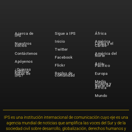
Acerca de
Sigue a IPS
África
IPS
Inicio
América
Nuestros
Latina y el
socios
Caribe
Twitter
Contáctenos
América del
Norte
Facebook
Apóyenos
Asia-
Flickr
Pacífico
¿Quieres
publicar
Reglas de
notas de
Europa
comunidad
IPS?
Medio
Oriente y
Norte de
África
Mundo
IPS es una institución internacional de comunicación cuyo eje es una
agencia mundial de noticias que amplifica las voces del Sur y de la
sociedad civil sobre desarrollo, globalización, derechos humanos y