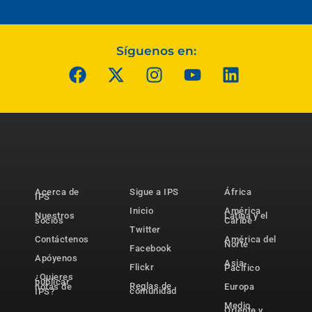
Síguenos en:
Acerca de
Sigue a IPS
África
IPS
Inicio
América
Nuestros
Latina y el
socios
Caribe
Twitter
Contáctenos
América del
Norte
Facebook
Apóyenos
Asia-
Flickr
Pacífico
¿Quieres
publicar
Reglas de
notas de
Europa
comunidad
IPS?
Medio
Oriente y