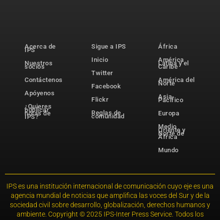
Acerca de
Sigue a IPS
África
IPS
Inicio
América
Nuestros
Latina y el
socios
Caribe
Twitter
Contáctenos
América del
Norte
Facebook
Apóyenos
Asia-
Flickr
Pacífico
¿Quieres
publicar
Reglas de
notas de
Europa
comunidad
IPS?
Medio
Oriente y
Norte de
África
Mundo
IPS es una institución internacional de comunicación cuyo eje es una
agencia mundial de noticias que amplifica las voces del Sur y de la
sociedad civil sobre desarrollo, globalización, derechos humanos y
ambiente. Copyright © 2025 IPS-Inter Press Service. Todos los