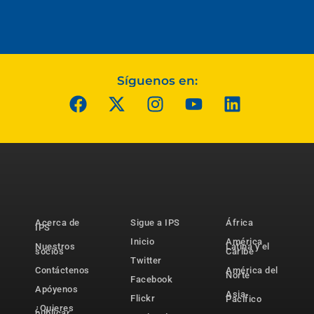
Síguenos en:
Acerca de
Sigue a IPS
África
IPS
Inicio
América
Nuestros
Latina y el
socios
Caribe
Twitter
Contáctenos
América del
Norte
Facebook
Apóyenos
Asia-
Flickr
Pacífico
¿Quieres
publicar