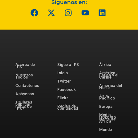
Síguenos en:
Acerca de
Sigue a IPS
África
IPS
Inicio
América
Nuestros
Latina y el
socios
Caribe
Twitter
Contáctenos
América del
Norte
Facebook
Apóyenos
Asia-
Flickr
Pacífico
¿Quieres
publicar
Reglas de
notas de
Europa
comunidad
IPS?
Medio
Oriente y
Norte de
África
Mundo