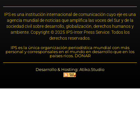
IPS es una institución internacional de comunicación cuyo eje es una
agencia mundial de noticias que amplifica las voces del Sur y de la
sociedad civil sobre desarrollo, globalización, derechos humanos y
ambiente. Copyright © 2025 IPS-Inter Press Service. Todos los
derechos reservados.
IPS es la única organización periodística mundial con más
personal y corresponsales en el mundo en desarrollo que en los
países ricos. DONAR
Desarrollo & Hosting: Atiko.Studio