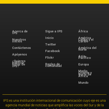
Acerca de
Sigue a IPS
África
IPS
Inicio
América
Nuestros
Latina y el
socios
Caribe
Twitter
Contáctenos
América del
Norte
Facebook
Apóyenos
Asia-
Flickr
Pacífico
¿Quieres
publicar
Reglas de
notas de
Europa
comunidad
IPS?
Medio
Oriente y
Norte de
África
Mundo
IPS es una institución internacional de comunicación cuyo eje es una
agencia mundial de noticias que amplifica las voces del Sur y de la