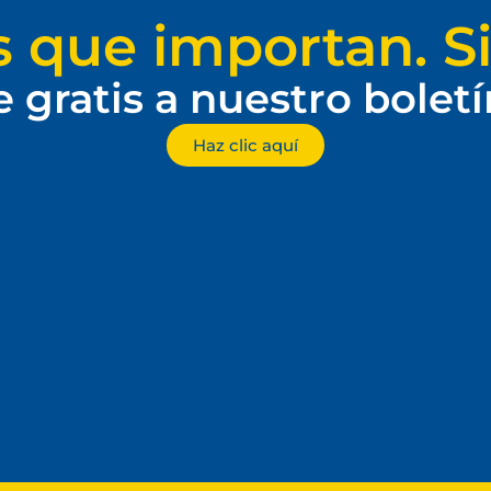
s que importan. Si
e gratis a nuestro bolet
Haz clic aquí