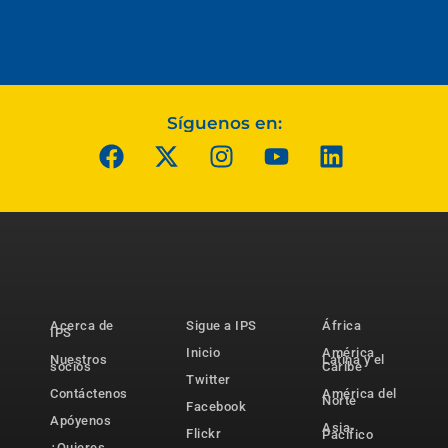
Síguenos en:
Acerca de
Sigue a IPS
África
IPS
Inicio
América
Nuestros
Latina y el
socios
Caribe
Twitter
Contáctenos
América del
Norte
Facebook
Apóyenos
Asia-
Flickr
Pacífico
¿Quieres