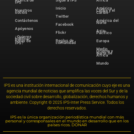
Acerca de
Sigue a IPS
África
IPS
Inicio
América
Nuestros
Latina y el
socios
Caribe
Twitter
Contáctenos
América del
Norte
Facebook
Apóyenos
Asia-
Flickr
Pacífico
¿Quieres
publicar
Reglas de
notas de
Europa
comunidad
IPS?
Medio
Oriente y
Norte de
África
Mundo
IPS es una institución internacional de comunicación cuyo eje es una
agencia mundial de noticias que amplifica las voces del Sur y de la
sociedad civil sobre desarrollo, globalización, derechos humanos y
ambiente. Copyright © 2025 IPS-Inter Press Service. Todos los
derechos reservados.
IPS es la única organización periodística mundial con más
personal y corresponsales en el mundo en desarrollo que en los
países ricos. DONAR